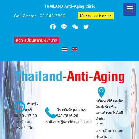
THAILAND Anti-Aging Clinic
ให้ช่วยแนะนำคลินิก
Call Center : 02-949-7806
Facebook
Line
WeChat
Twitter
ลงทะเบียนสถานพยาบาล
บริษัท
เวิล์ดเมดิก
จันทร์ -
อินฟอร์เมชั่น
ศุกร์
โทรศัพท์: (66) 02-
แอนด์ เทคโนโลยี
08:30 - 17:30
949-7816-20
จำกัด
เสาร์ และ
software@worldmedic.com
42/1
อาทิตย์ - ปิด
ถ.รามอินทรา เขต
คันนายาว