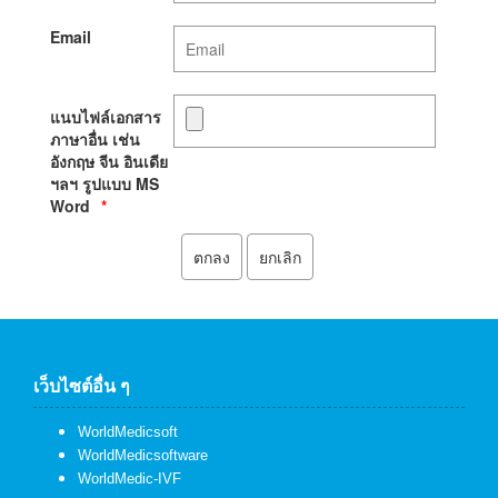
Email
แนบไฟล์เอกสาร
ภาษาอื่น เช่น
อังกฤษ จีน อินเดีย
ฯลฯ รูปแบบ MS
Word
เว็บไซต์อื่น ๆ
WorldMedicsoft
WorldMedicsoftware
WorldMedic-IVF