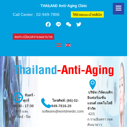
THAILAND Anti-Aging Clinic
ให้ช่วยแนะนำคลินิก
Call Center : 02-949-7806
Facebook
Line
WeChat
Twitter
ลงทะเบียนสถานพยาบาล
บริษัท
เวิล์ดเมดิก
จันทร์ -
อินฟอร์เมชั่น
ศุกร์
โทรศัพท์: (66) 02-
แอนด์ เทคโนโลยี
08:30 - 17:30
949-7816-20
จำกัด
เสาร์ และ
software@worldmedic.com
42/1
อาทิตย์ - ปิด
ถ.รามอินทรา เขต
คันนายาว